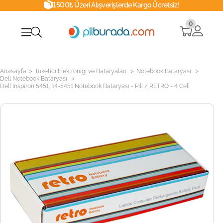
1500₺ Üzeri Alışverişlerde Kargo Ücretsiz!
0
>
>
>
Anasayfa
Tüketici Elektroniği ve Bataryaları
Notebook Bataryası
>
Dell Notebook Bataryası
Dell Inspiron 5451, 14-5451 Notebook Bataryası - Pili / RETRO - 4 Cell