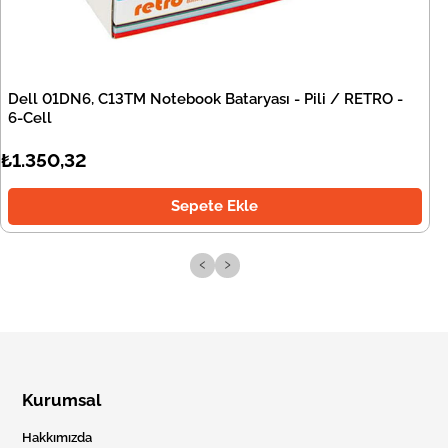
Dell 01DN6, C13TM Notebook Bataryası - Pili / RETRO -
6-Cell
₺1.350,32
Sepete Ekle
‹
›
Kurumsal
Hakkımızda