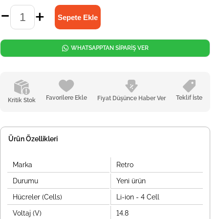
WHATSAPPTAN SİPARİŞ VER
Favorilere Ekle
Teklif İste
Fiyat Düşünce Haber Ver
Kritik Stok
Ürün Özellikleri
Marka
Retro
Durumu
Yeni ürün
Hücreler (Cells)
Li-ion - 4 Cell
Voltaj (V)
14.8