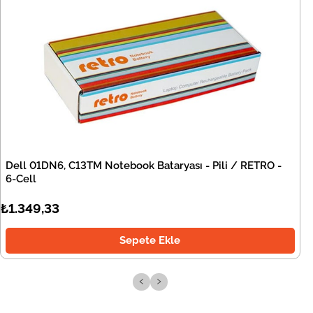
Dell 01DN6, C13TM Notebook Bataryası - Pili / RETRO -
6-Cell
₺1.349,33
Sepete Ekle
‹
›