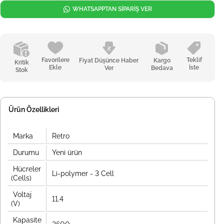
WHATSAPPTAN SİPARİŞ VER
Favorilere
Teklif
Fiyat Düşünce Haber
Kargo
Kritik
Ekle
İste
Ver
Bedava
Stok
Ürün Özellikleri
Marka
Retro
Durumu
Yeni ürün
Hücreler
Li-polymer - 3 Cell
(Cells)
Voltaj
11.4
(V)
Kapasite