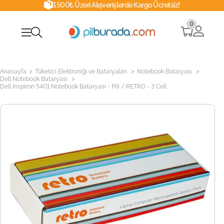
1500₺ Üzeri Alışverişlerde Kargo Ücretsiz!
0
>
>
>
Anasayfa
Tüketici Elektroniği ve Bataryaları
Notebook Bataryası
>
Dell Notebook Bataryası
Dell Inspiron 5401 Notebook Bataryası - Pili / RETRO - 3 Cell