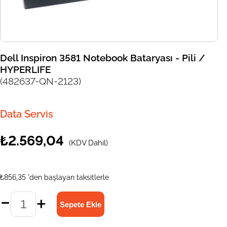
Dell Inspiron 3581 Notebook Bataryası - Pili /
HYPERLIFE
(482637-QN-2123)
Data Servis
₺2.569,04
(KDV Dahil)
₺856,35
'den başlayan taksitlerle