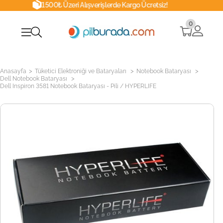
1500₺ Üzeri Alışverişlerde Kargo Ücretsiz!
0
>
>
>
Anasayfa
Tüketici Elektroniği ve Bataryaları
Notebook Bataryası
>
Dell Notebook Bataryası
Dell Inspiron 3581 Notebook Bataryası - Pili / HYPERLIFE