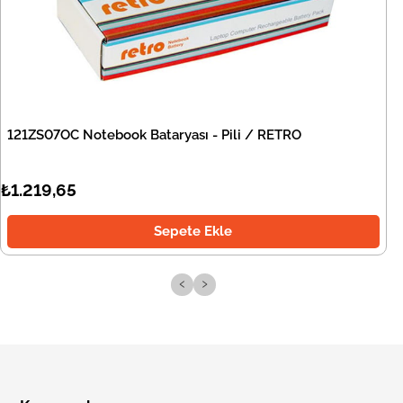
121ZS07OC Notebook Bataryası - Pili / RETRO
₺1.219,65
Sepete Ekle
‹
›