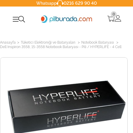
0216 629 90 40
Whatsapp
0
>
>
>
Anasayfa
Tüketici Elektroniği ve Bataryaları
Notebook Bataryası
Dell Inspiron 3558, 15-3558 Notebook Bataryası - Pili / HYPERLIFE - 4 Cell