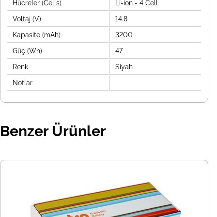
Hücreler (Cells)
Li-ion - 4 Cell
Voltaj (V)
14.8
Kapasite (mAh)
3200
Güç (Wh)
47
Renk
Siyah
Notlar
Benzer Ürünler