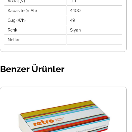
Voltaj (V)
11.1
Kapasite (mAh)
4400
Güç (Wh)
49
Renk
Siyah
Notlar
Benzer Ürünler