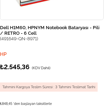
Dell H1M60, HPNYM Notebook Bataryası - Pili
/ RETRO - 6 Cell
(491649-QN-8971)
HP
₺2.545,36
(KDV Dahil)
Tahmini Kargoya Teslim Süresi
:
3 Tahmini Teslimat Tarihi
₺848,45
'den başlayan taksitlerle