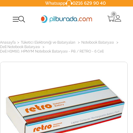
0216 629 90 40
Whatsapp
0
>
>
>
Anasayfa
Tüketici Elektroniği ve Bataryaları
Notebook Bataryası
>
Dell Notebook Bataryası
Dell H1M60, HPNYM Notebook Bataryası - Pili / RETRO - 6 Cell