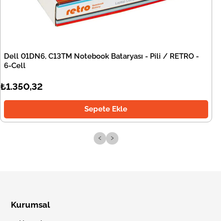
Dell 01DN6, C13TM Notebook Bataryası - Pili / RETRO -
6-Cell
₺1.350,32
Sepete Ekle
‹
›
Kurumsal