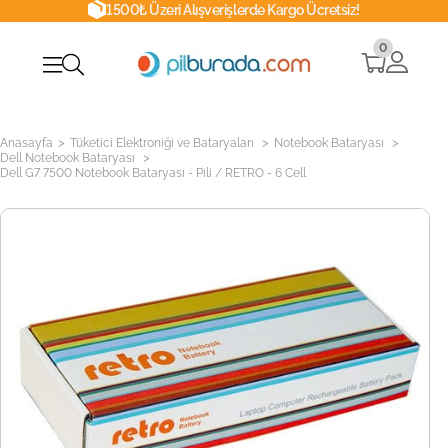
1500₺ Üzeri Alışverişlerde Kargo Ücretsiz!
0
>
>
>
Anasayfa
Tüketici Elektroniği ve Bataryaları
Notebook Bataryası
>
Dell Notebook Bataryası
Dell G7 7500 Notebook Bataryası - Pili / RETRO - 6 Cell