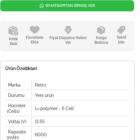
WHATSAPPTAN SİPARİŞ VER
Favorilere
Teklif
Fiyat Düşünce Haber
Kargo
Kritik
Ekle
İste
Ver
Bedava
Stok
Ürün Özellikleri
Marka
Retro
Durumu
Yeni ürün
Hücreler
Li-polymer - 6 Cell
(Cells)
Voltaj (V)
11.55
Kapasite
6000
(mAh)