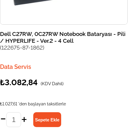
Dell C27RW, 0C27RW Notebook Bataryası - Pili
/ HYPERLIFE - Ver.2 - 4 Cell
(122675-87-1862)
Data Servis
₺3.082,84
(KDV Dahil)
₺1.027,61
'den başlayan taksitlerle