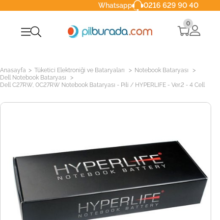
0216 629 90 40
Whatsapp
0
>
>
>
Anasayfa
Tüketici Elektroniği ve Bataryaları
Notebook Bataryası
>
Dell Notebook Bataryası
Dell C27RW, 0C27RW Notebook Bataryası - Pili / HYPERLIFE - Ver.2 - 4 Cell