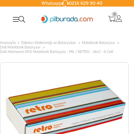
0216 629 90 40
Whatsapp
0
>
>
>
Anasayfa
Tüketici Elektroniği ve Bataryaları
Notebook Bataryası
>
Dell Notebook Bataryası
Dell Alienware M15 Notebook Bataryası - Pili / RETRO - Ver.2 - 6 Cell