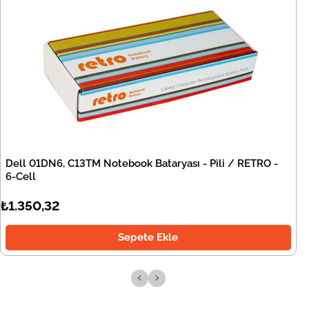
Dell 01DN6, C13TM Notebook Bataryası - Pili / RETRO -
6-Cell
₺1.350,32
Sepete Ekle
‹
›