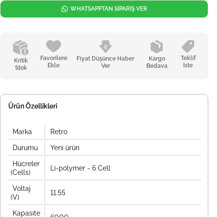
WHATSAPPTAN SİPARİŞ VER
Favorilere
Teklif
Fiyat Düşünce Haber
Kargo
Kritik
Ekle
İste
Ver
Bedava
Stok
Ürün Özellikleri
Marka
Retro
Durumu
Yeni ürün
Hücreler
Li-polymer - 6 Cell
(Cells)
Voltaj
11.55
(V)
Kapasite