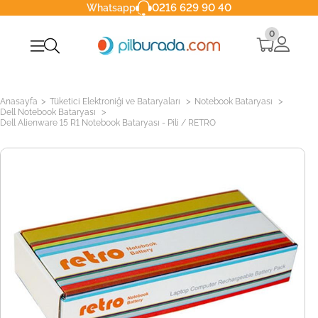
0216 629 90 40
Whatsapp
0
>
>
>
Anasayfa
Tüketici Elektroniği ve Bataryaları
Notebook Bataryası
>
Dell Notebook Bataryası
Dell Alienware 15 R1 Notebook Bataryası - Pili / RETRO