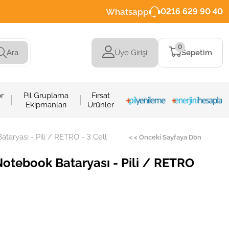
Whatsapp
0216 629 90 40
0
Üye Girişi
Sepetim
Ara
r
Pil Gruplama
Fırsat
Ekipmanları
Ürünler
aryası - Pili / RETRO - 3 Cell
< < Önceki Sayfaya Dön
otebook Bataryası - Pili / RETRO