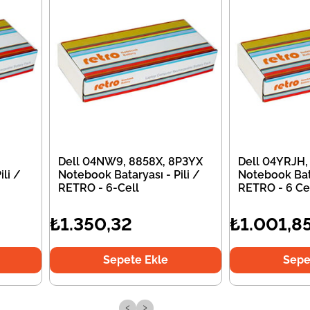
Dell 04NW9, 8858X, 8P3YX
Dell 04YRJH,
li /
Notebook Bataryası - Pili /
Notebook Bata
RETRO - 6-Cell
RETRO - 6 Ce
₺1.350,32
₺1.001,8
Sepete Ekle
Sepe
‹
›