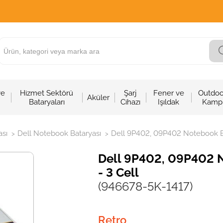
ve
Hizmet Sektörü
Şarj
Fener ve
Outdoo
Aküler
Bataryaları
Cihazı
Işıldak
Kamp
sı
Dell Notebook Bataryası
Dell 9P402, 09P402 Notebook Bat
>
>
Dell 9P402, 09P402 N
- 3 Cell
(946678-5K-1417)
Retro