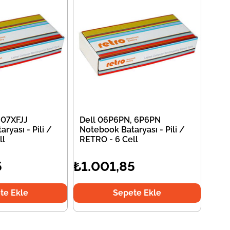
 07XFJJ
Dell 06P6PN, 6P6PN
ryası - Pili /
Notebook Bataryası - Pili /
ll
RETRO - 6 Cell
5
₺1.001,85
te Ekle
Sepete Ekle