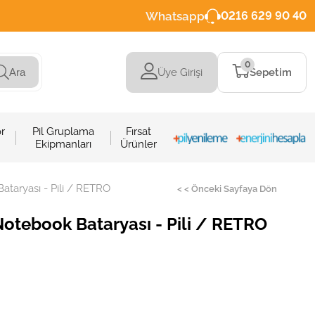
Whatsapp
0216 629 90 40
0
Üye Girişi
Sepetim
Ara
r
Pil Gruplama
Fırsat
Ekipmanları
Ürünler
taryası - Pili / RETRO
< < Önceki Sayfaya Dön
otebook Bataryası - Pili / RETRO