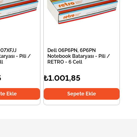
 07XFJJ
Dell 06P6PN, 6P6PN
ryası - Pili /
Notebook Bataryası - Pili /
ll
RETRO - 6 Cell
5
₺1.001,85
te Ekle
Sepete Ekle