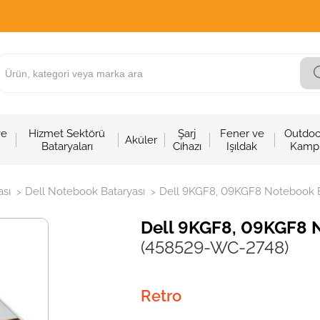
ve
Hizmet Sektörü
Şarj
Fener ve
Outdoo
Aküler
Bataryaları
Cihazı
Işıldak
Kamp
sı
Dell Notebook Bataryası
Dell 9KGF8, 09KGF8 Notebook Ba
>
>
Dell 9KGF8, 09KGF8 N
(458529-WC-2748)
Retro