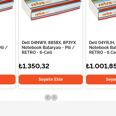
Dell 04NW9, 8858X, 8P3YX
Dell 04YRJH,
li /
Notebook Bataryası - Pili /
Notebook Bata
RETRO - 6-Cell
RETRO - 6 Ce
₺1.350,32
₺1.001,8
Sepete Ekle
Sepe
‹
›