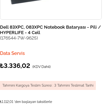
Dell 83XPC, 083XPC Notebook Bataryası - Pili /
HYPERLIFE - 4 Cell
(176544-7W-9625)
Data Servis
₺3.336,02
(KDV Dahil)
Tahmini Kargoya Teslim Süresi
:
3 Tahmini Teslimat Tarihi
₺1.112,01
'den başlayan taksitlerle