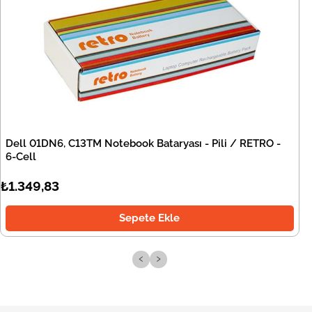
Dell 01DN6, C13TM Notebook Bataryası - Pili / RETRO -
6-Cell
₺1.349,83
Sepete Ekle
‹
›