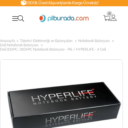
1500₺ Üzeri Alışverişlerde Kargo Ücretsiz!
0
>
>
>
Anasayfa
Tüketici Elektroniği ve Bataryaları
Notebook Bataryası
>
Dell Notebook Bataryası
Dell 83XPC, 083XPC Notebook Bataryası - Pili / HYPERLIFE - 4 Cell