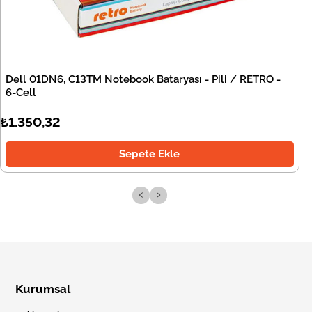
Dell 01DN6, C13TM Notebook Bataryası - Pili / RETRO -
6-Cell
₺1.350,32
Sepete Ekle
‹
›
Kurumsal