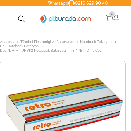
0216 629 90 40
Whatsapp
0
>
>
>
Anasayfa
Tüketici Elektroniği ve Bataryaları
Notebook Bataryası
>
Dell Notebook Bataryası
Dell 7DWMT, JHYP2 Notebook Bataryası - Pili / RETRO - 9 Cell