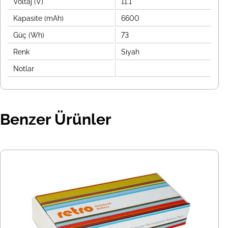
Voltaj (V)
11.1
Kapasite (mAh)
6600
Güç (Wh)
73
Renk
Siyah
Notlar
Benzer Ürünler