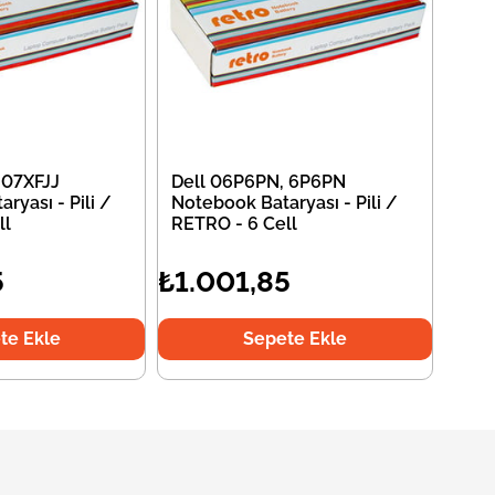
 07XFJJ
Dell 06P6PN, 6P6PN
ryası - Pili /
Notebook Bataryası - Pili /
ll
RETRO - 6 Cell
5
₺1.001,85
te Ekle
Sepete Ekle