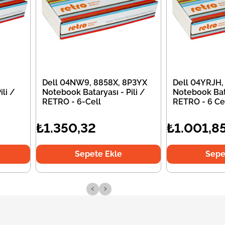
Dell 04NW9, 8858X, 8P3YX
Dell 04YRJH,
li /
Notebook Bataryası - Pili /
Notebook Bata
RETRO - 6-Cell
RETRO - 6 Ce
₺1.350,32
₺1.001,8
Sepete Ekle
Sepe
‹
›