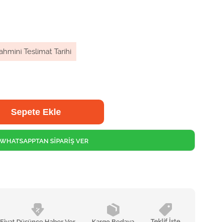
ahmini Teslimat Tarihi
WHATSAPPTAN SİPARİŞ VER
Teklif İste
Fiyat Düşünce Haber Ver
Kargo Bedava