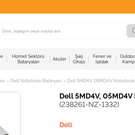
ve
Hizmet Sektörü
Şarj
Fener ve
Outdoo
Aküler
Bataryaları
Cihazı
Işıldak
Kamp
sı
Dell Notebook Bataryası
Dell 5MD4V, 05MD4V Notebook Ba
>
>
Dell 5MD4V, 05MD4V N
(238261-NZ-1332)
Dell