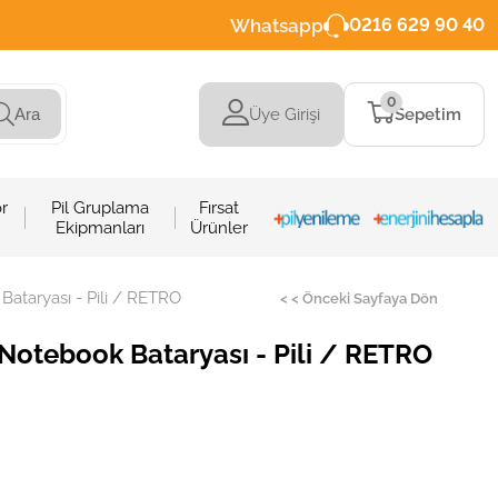
Whatsapp
0216 629 90 40
0
Üye Girişi
Sepetim
Ara
r
Pil Gruplama
Fırsat
Ekipmanları
Ürünler
taryası - Pili / RETRO
< < Önceki Sayfaya Dön
otebook Bataryası - Pili / RETRO