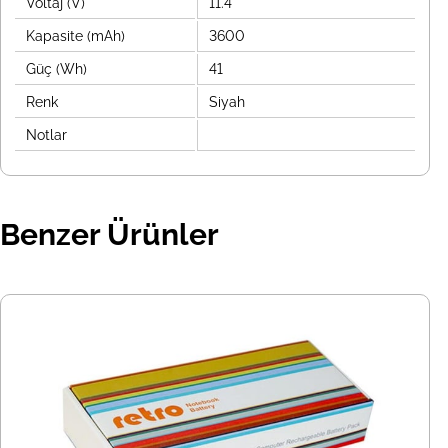
Voltaj (V)
11.4
Kapasite (mAh)
3600
Güç (Wh)
41
Renk
Siyah
Notlar
Benzer Ürünler