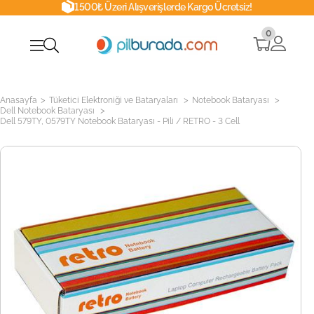
1500₺ Üzeri Alışverişlerde Kargo Ücretsiz!
0
>
>
>
Anasayfa
Tüketici Elektroniği ve Bataryaları
Notebook Bataryası
>
Dell Notebook Bataryası
Dell 579TY, 0579TY Notebook Bataryası - Pili / RETRO - 3 Cell