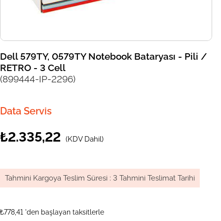
Dell 579TY, 0579TY Notebook Bataryası - Pili /
RETRO - 3 Cell
(899444-IP-2296)
Data Servis
₺2.335,22
(KDV Dahil)
Tahmini Kargoya Teslim Süresi
:
3 Tahmini Teslimat Tarihi
₺778,41
'den başlayan taksitlerle