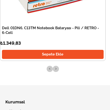
Dell 01DN6, C13TM Notebook Bataryası - Pili / RETRO -
6-Cell
₺1.349,83
Sepete Ekle
‹
›
Kurumsal