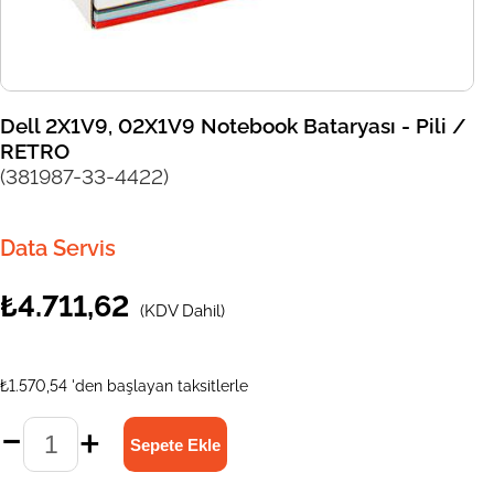
Dell 2X1V9, 02X1V9 Notebook Bataryası - Pili /
RETRO
(381987-33-4422)
Data Servis
₺4.711,62
(KDV Dahil)
₺1.570,54
'den başlayan taksitlerle