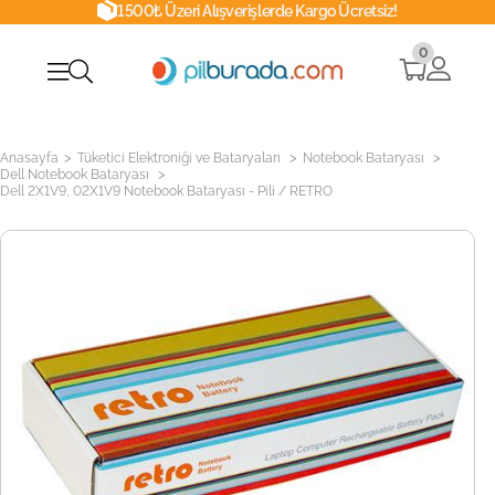
1500₺ Üzeri Alışverişlerde Kargo Ücretsiz!
0
>
>
>
Anasayfa
Tüketici Elektroniği ve Bataryaları
Notebook Bataryası
>
Dell Notebook Bataryası
Dell 2X1V9, 02X1V9 Notebook Bataryası - Pili / RETRO