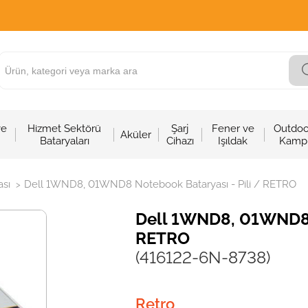
ve
Hizmet Sektörü
Şarj
Fener ve
Outdoo
Aküler
Bataryaları
Cihazı
Işıldak
Kamp
sı
Dell 1WND8, 01WND8 Notebook Bataryası - Pili / RETRO
>
Dell 1WND8, 01WND8 N
RETRO
(416122-6N-8738)
Retro