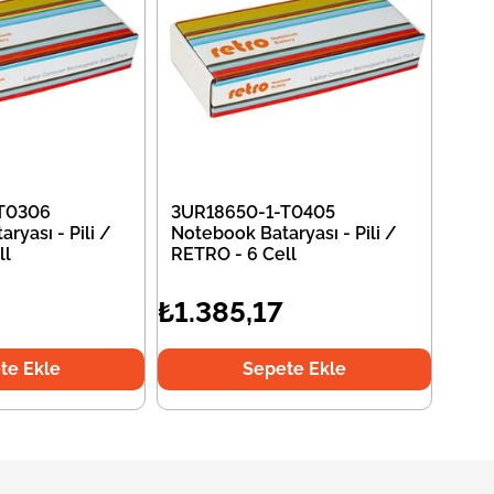
T0306
3UR18650-1-T0405
ryası - Pili /
Notebook Bataryası - Pili /
ll
RETRO - 6 Cell
₺1.385,17
te Ekle
Sepete Ekle