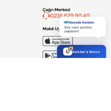
Çağrı Merkezi
0216 629 90 40
Pilburada Asistan
Size nasıl yardımcı
Mobil Uygulama
olabilirim?
AI
Asistan'a Sorun
Bizi Takip Edin