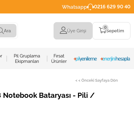
Whatsapp
0216 629 90 40
0
Üye Girişi
Sepetim
Ara
r
Pil Gruplama
Fırsat
Ekipmanları
Ürünler
< < Önceki Sayfaya Dön
otebook Bataryası - Pili /