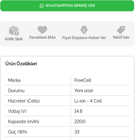
WHATSAPPTAN SİPARİŞ VER
Favorilere Ekle
Teklif İste
Fiyat Düşünce Haber Ver
Kritik Stok
Ürün Özellikleri
Marka
FreeCell
Durumu
Yeni ürün
Hücreler (Cells)
Li-ion - 4 Cell
Voltaj (V)
14.8
Kapasite (mAh)
2200
Güç (Wh)
33