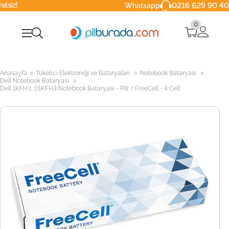
0216 629 90 40
Whatsapp
0
>
>
>
Anasayfa
Tüketici Elektroniği ve Bataryaları
Notebook Bataryası
>
Dell Notebook Bataryası
Dell 1KFH3, 01KFH3 Notebook Bataryası - Pili / FreeCell - 4 Cell