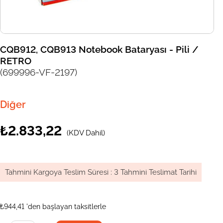
CQB912, CQB913 Notebook Bataryası - Pili /
RETRO
(699996-VF-2197)
Diğer
₺2.833,22
(KDV Dahil)
Tahmini Kargoya Teslim Süresi
:
3 Tahmini Teslimat Tarihi
₺944,41
'den başlayan taksitlerle