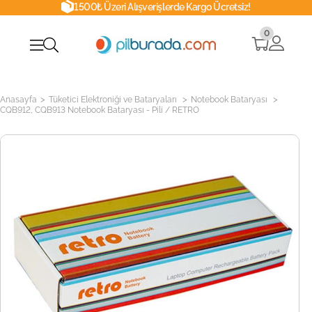
1500₺ Üzeri Alışverişlerde Kargo Ücretsiz!
0
>
>
>
Anasayfa
Tüketici Elektroniği ve Bataryaları
Notebook Bataryası
CQB912, CQB913 Notebook Bataryası - Pili / RETRO