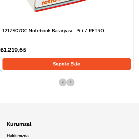
121ZS07OC Notebook Bataryası - Pili / RETRO
₺1.219,65
Sepete Ekle
‹
›
Kurumsal
Hakkımızda