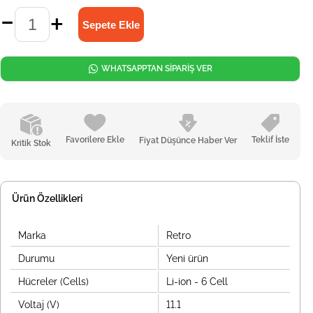
WHATSAPPTAN SİPARİŞ VER
Favorilere Ekle
Teklif İste
Fiyat Düşünce Haber Ver
Kritik Stok
Ürün Özellikleri
Marka
Retro
Durumu
Yeni ürün
Hücreler (Cells)
Li-ion - 6 Cell
Voltaj (V)
11.1