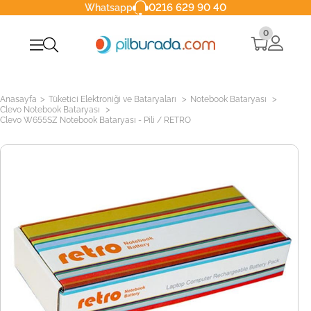
0216 629 90 40
Whatsapp
0
>
>
>
Anasayfa
Tüketici Elektroniği ve Bataryaları
Notebook Bataryası
>
Clevo Notebook Bataryası
Clevo W655SZ Notebook Bataryası - Pili / RETRO