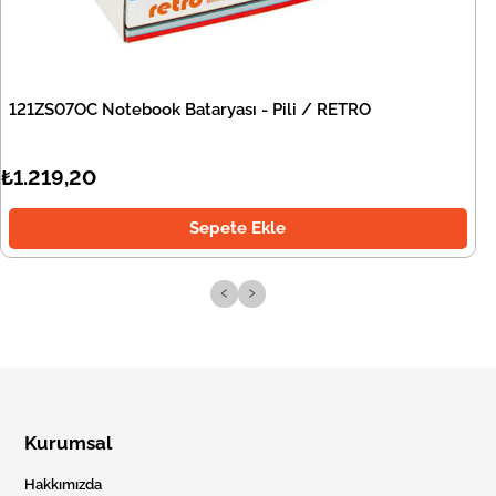
121ZS07OC Notebook Bataryası - Pili / RETRO
₺1.219,20
Sepete Ekle
‹
›
Kurumsal
Hakkımızda