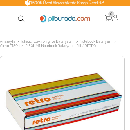
1500₺ Üzeri Alışverişlerde Kargo Ücretsiz!
0
>
>
>
Anasayfa
Tüketici Elektroniği ve Bataryaları
Notebook Bataryası
Clevo P150HM, P150HM1 Notebook Bataryası - Pili / RETRO