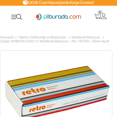
1500₺ Üzeri Alışverişlerde Kargo Ücretsiz!
0
>
>
>
Anasayfa
Tüketici Elektroniği ve Bataryaları
Notebook Bataryası
Casper WNBT.PG-D15D-C7 Notebook Bataryası - Pili / RETRO - Silver-Siyah