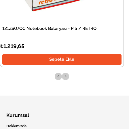
121ZS07OC Notebook Bataryası - Pili / RETRO
₺1.219,65
Sepete Ekle
‹
›
Kurumsal
Hakkımızda