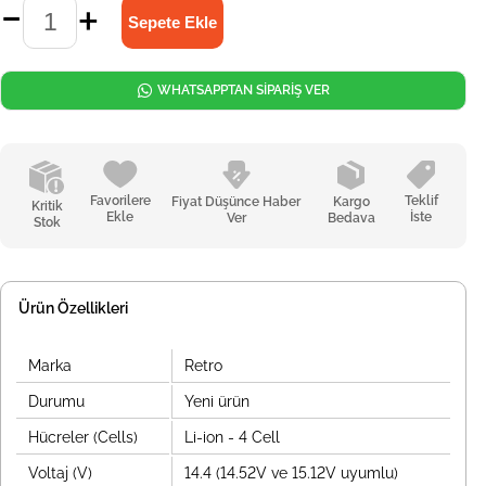
WHATSAPPTAN SİPARİŞ VER
Favorilere
Teklif
Fiyat Düşünce Haber
Kargo
Kritik
Ekle
İste
Ver
Bedava
Stok
Ürün Özellikleri
Marka
Retro
Durumu
Yeni ürün
Hücreler (Cells)
Li-ion - 4 Cell
Voltaj (V)
14.4 (14.52V ve 15.12V uyumlu)