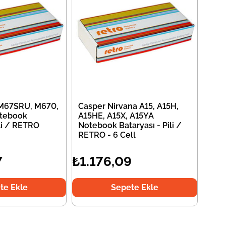
 M67SRU, M670,
Casper Nirvana A15, A15H,
tebook
A15HE, A15X, A15YA
ili / RETRO
Notebook Bataryası - Pili /
RETRO - 6 Cell
7
₺1.176,09
te Ekle
Sepete Ekle