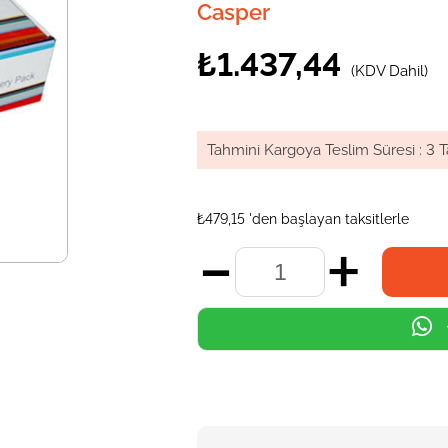
Casper
₺1.437,44
(KDV Dahil)
Tahmini Kargoya Teslim Süresi
:
3 T
₺479,15
'den başlayan taksitlerle