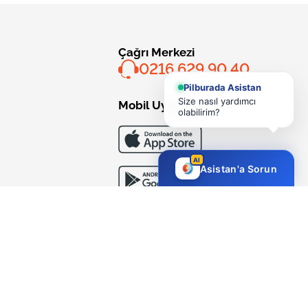
Çağrı Merkezi
0216 629 90 40
Pilburada Asistan
Size nasıl yardımcı
Mobil Uygulama
olabilirim?
AI
Asistan'a Sorun
Bizi Takip Edin