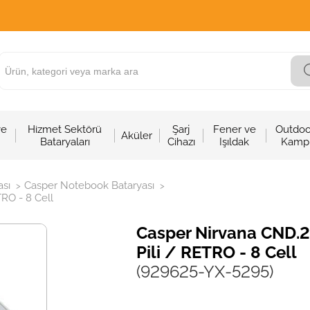
ve
Hizmet Sektörü
Şarj
Fener ve
Outdoo
Aküler
Bataryaları
Cihazı
Işıldak
Kamp
sı
Casper Notebook Bataryası
>
>
RO - 8 Cell
Casper Nirvana CND.
Pili / RETRO - 8 Cell
(929625-YX-5295)