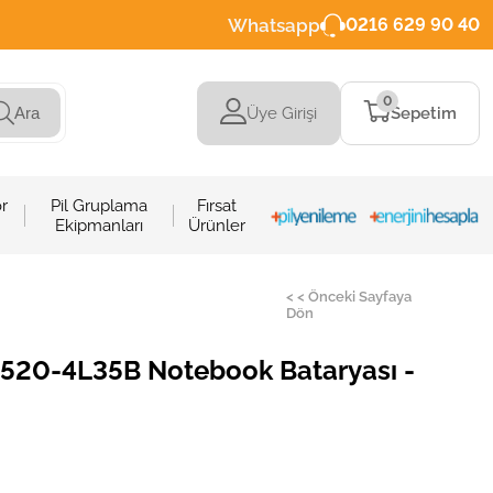
Whatsapp
0216 629 90 40
0
Üye Girişi
Sepetim
Ara
r
Pil Gruplama
Fırsat
Ekipmanları
Ürünler
< < Önceki Sayfaya
Dön
2520-4L35B Notebook Bataryası -