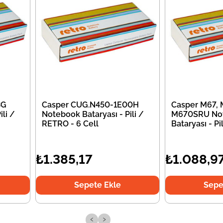
3G
Casper CUG.N450-1E00H
Casper M67,
li /
Notebook Bataryası - Pili /
M670SRU No
RETRO - 6 Cell
Bataryası - P
₺1.385,17
₺1.088,9
Sepete Ekle
Sepe
‹
›