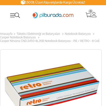
1500₺ Üzeri Alışverişlerde Kargo Ücretsiz!
0
>
>
>
Anasayfa
Tüketici Elektroniği ve Bataryaları
Notebook Bataryası
>
Casper Notebook Bataryası
Casper Nirvana CND.2450-8L35B Notebook Bataryası - Pili / RETRO - 8 Cell