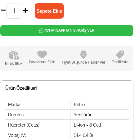
WHATSAPPTAN SİPARİŞ VER
Favorilere Ekle
Teklif İste
Fiyat Düşünce Haber Ver
Kritik Stok
Ürün Özellikleri
Marka
Retro
Durumu
Yeni ürün
Hücreler (Cells)
Li-ion - 8 Cell
Voltaj (V)
14.4 (14.8)