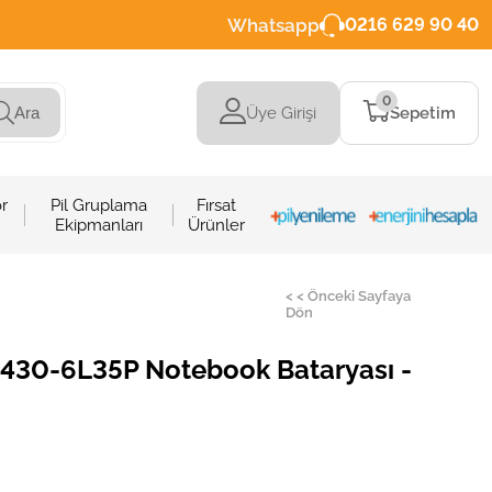
Whatsapp
0216 629 90 40
0
Üye Girişi
Sepetim
Ara
r
Pil Gruplama
Fırsat
Ekipmanları
Ürünler
< < Önceki Sayfaya
Dön
430-6L35P Notebook Bataryası -