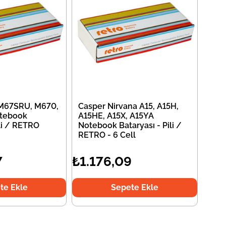
 M67SRU, M670,
Casper Nirvana A15, A15H,
tebook
A15HE, A15X, A15YA
ili / RETRO
Notebook Bataryası - Pili /
RETRO - 6 Cell
7
₺1.176,09
te Ekle
Sepete Ekle