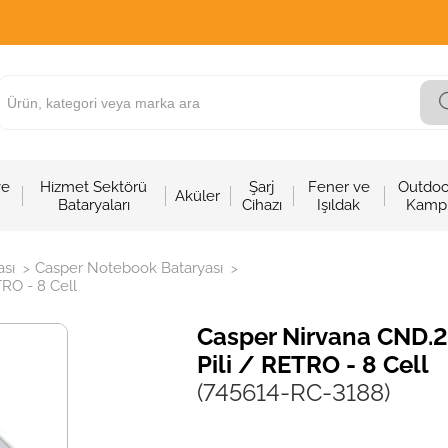
ve
Hizmet Sektörü
Şarj
Fener ve
Outdoo
Aküler
Bataryaları
Cihazı
Işıldak
Kamp
sı
Casper Notebook Bataryası
>
>
RO - 8 Cell
Casper Nirvana CND.2
Pili / RETRO - 8 Cell
(745614-RC-3188)