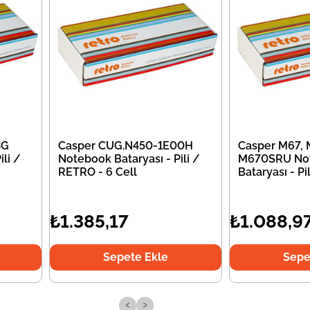
3G
Casper CUG.N450-1E00H
Casper M67,
li /
Notebook Bataryası - Pili /
M670SRU No
RETRO - 6 Cell
Bataryası - P
₺1.385,17
₺1.088,9
Sepete Ekle
Sepe
‹
›