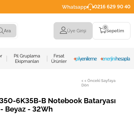
Whatsapp
0216 629 90 40
0
Üye Girişi
Sepetim
Ara
r
Pil Gruplama
Fırsat
Ekipmanları
Ürünler
< < Önceki Sayfaya
Dön
2350-6K35B-B Notebook Bataryası
l - Beyaz - 32Wh