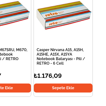
 M67SRU, M670,
Casper Nirvana A15, A15H,
tebook
A15HE, A15X, A15YA
ili / RETRO
Notebook Bataryası - Pili /
RETRO - 6 Cell
7
₺1.176,09
te Ekle
Sepete Ekle