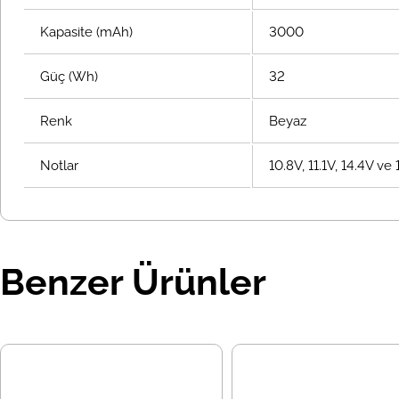
Kapasite (mAh)
3000
Güç (Wh)
32
Renk
Beyaz
Notlar
10.8V, 11.1V, 14.4V v
Benzer Ürünler