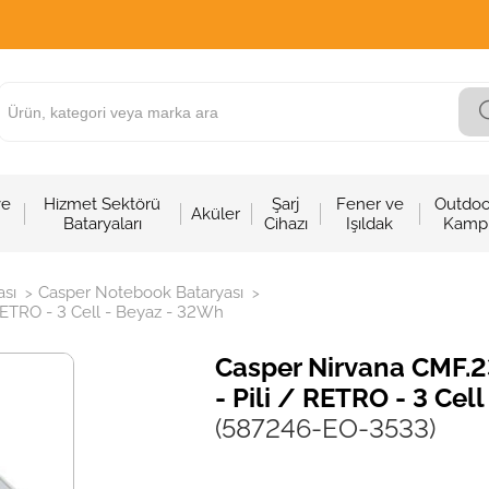
ve
Hizmet Sektörü
Şarj
Fener ve
Outdoo
Aküler
Bataryaları
Cihazı
Işıldak
Kamp
sı
Casper Notebook Bataryası
>
>
ETRO - 3 Cell - Beyaz - 32Wh
Casper Nirvana CMF.
- Pili / RETRO - 3 Cel
(587246-EO-3533)