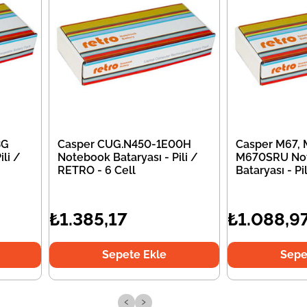
3G
Casper CUG.N450-1E00H
Casper M67,
li /
Notebook Bataryası - Pili /
M670SRU No
RETRO - 6 Cell
Bataryası - P
₺1.385,17
₺1.088,9
Sepete Ekle
Sepe
‹
›