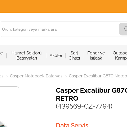
ve
Hizmet Sektörü
Şarj
Fener ve
Outdoo
Aküler
Bataryaları
Cihazı
Işıldak
Kamp
sı
Casper Notebook Bataryası
Casper Excalibur G870 Notebo
>
>
Casper Excalibur G870
RETRO
(439569-CZ-7794)
Data Servis