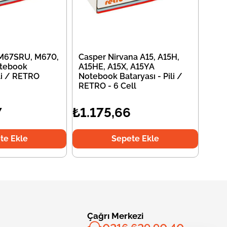
 M67SRU, M670,
Casper Nirvana A15, A15H,
tebook
A15HE, A15X, A15YA
ili / RETRO
Notebook Bataryası - Pili /
RETRO - 6 Cell
7
₺1.175,66
te Ekle
Sepete Ekle
Çağrı Merkezi