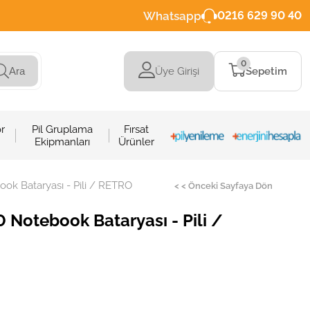
Whatsapp
0216 629 90 40
0
Üye Girişi
Sepetim
Ara
r
Pil Gruplama
Fırsat
Ekipmanları
Ürünler
ok Bataryası - Pili / RETRO
< < Önceki Sayfaya Dön
 Notebook Bataryası - Pili /