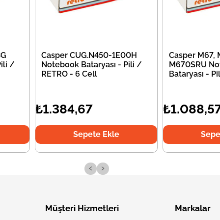
3G
Casper CUG.N450-1E00H
Casper M67,
li /
Notebook Bataryası - Pili /
M670SRU No
RETRO - 6 Cell
Bataryası - P
₺1.384,67
₺1.088,5
Sepete Ekle
Sepe
‹
›
Müşteri Hizmetleri
Markalar