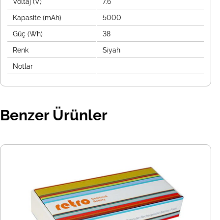
Voltaj (V)
7.6
Kapasite (mAh)
5000
Güç (Wh)
38
Renk
Siyah
Notlar
Benzer Ürünler