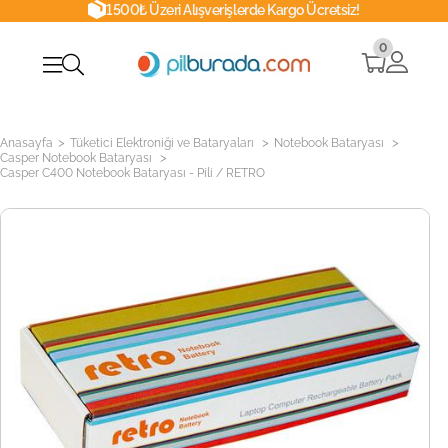
1500₺ Üzeri Alışverişlerde Kargo Ücretsiz!
0
>
>
>
Anasayfa
Tüketici Elektroniği ve Bataryaları
Notebook Bataryası
>
Casper Notebook Bataryası
Casper C400 Notebook Bataryası - Pili / RETRO