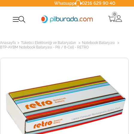
0216 629 90 40
Whatsapp
0
>
>
>
Anasayfa
Tüketici Elektroniği ve Bataryaları
Notebook Bataryası
BTP-AYBM Notebook Bataryası - Pili / 8-Cell - RETRO