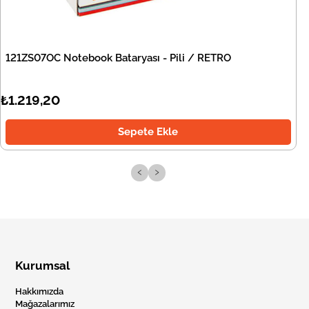
121ZS07OC Notebook Bataryası - Pili / RETRO
₺1.219,20
Sepete Ekle
‹
›
Kurumsal
Hakkımızda
Mağazalarımız