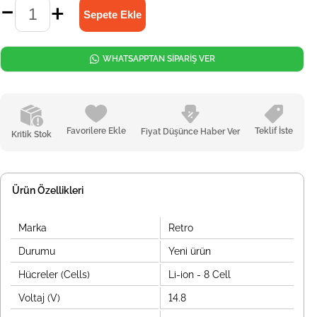
WHATSAPPTAN SİPARİŞ VER
Favorilere Ekle
Teklif İste
Fiyat Düşünce Haber Ver
Kritik Stok
Ürün Özellikleri
Marka
Retro
Durumu
Yeni ürün
Hücreler (Cells)
Li-ion - 8 Cell
Voltaj (V)
14.8