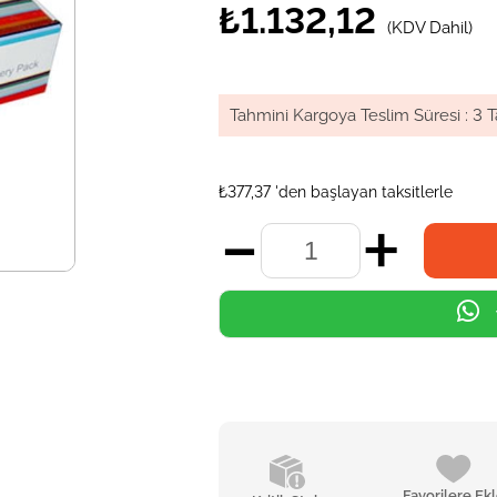
₺1.132,12
(KDV Dahil)
Tahmini Kargoya Teslim Süresi
:
3 T
₺377,37
'den başlayan taksitlerle
Favorilere Ek