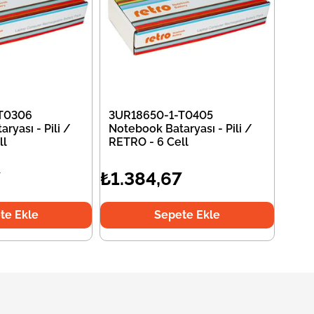
T0306
3UR18650-1-T0405
ryası - Pili /
Notebook Bataryası - Pili /
ll
RETRO - 6 Cell
7
₺1.384,67
te Ekle
Sepete Ekle