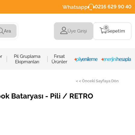
Whatsapp
0216 629 90 40
0
Üye Girişi
Sepetim
Ara
r
Pil Gruplama
Fırsat
Ekipmanları
Ürünler
< < Önceki Sayfaya Dön
k Bataryası - Pili / RETRO