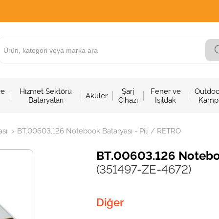
ve
Hizmet Sektörü
Şarj
Fener ve
Outdoo
Aküler
Bataryaları
Cihazı
Işıldak
Kamp
sı
BT.00603.126 Notebook Bataryası - Pili / RETRO
>
BT.00603.126 Noteboo
(351497-ZE-4672)
Diğer