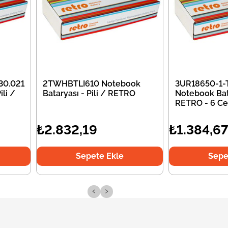
30.021
2TWHBTLI610 Notebook
3UR18650-1-
li /
Bataryası - Pili / RETRO
Notebook Bata
RETRO - 6 Ce
₺2.832,19
₺1.384,6
Sepete Ekle
Sepe
‹
›