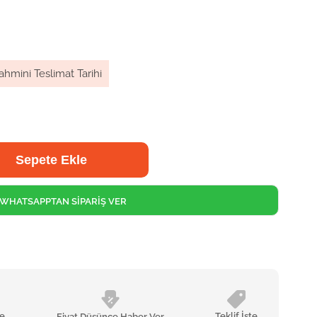
ahmini Teslimat Tarihi
WHATSAPPTAN SİPARİŞ VER
le
Teklif İste
Fiyat Düşünce Haber Ver