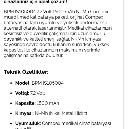
cihazlarınız için ideal çözüm!
BPM IS105004 7.2 Volt 1500 mAh Ni-Mh Compex
muadil medikal batarya paketi, orijinal Compex
bataryasına tam uyumlu ve yüksek performanslı
alternatif olarak tasarlanmıştır. Medikal cihazlarınızın
kesintisiz ve güvenilir çalışması için uzun ömürlü,
dayanıklı ve kaliteli enerji sağlar. Ni-Mh kimyası
sayesinde çevre dostu kullanım sunarken, yüksek
kapasitesi ile cihazlarınızın maksimum verimle
çalışmasına katkıda bulunur.
Teknik Özellikler:
Model:
BPM IS105004
Voltaj:
7.2 Volt
Kapasite:
1500 mAh
Kimyası:
Ni-Mh (Nikel Metal Hidrit)
Uyumluluk:
Compex medikal cihaz bataryası
muadili