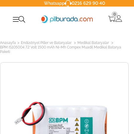
0216 629 90 40
Whatsapp
0
>
>
>
Anasayfa
Endüstriyel Piller ve Bataryalar
Medikal Bataryalar
BPM IS105004 7.2 Volt 1500 mAh Ni-Mh Compex Muadil Medikal Batarya
Paketi