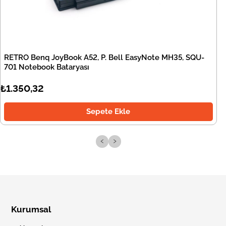
RETRO Benq JoyBook A52, P. Bell EasyNote MH35, SQU-
701 Notebook Bataryası
₺1.350,32
Sepete Ekle
‹
›
Kurumsal