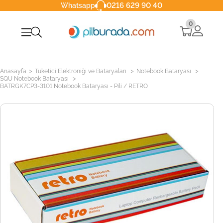
0216 629 90 40
Whatsapp
0
>
>
>
Anasayfa
Tüketici Elektroniği ve Bataryaları
Notebook Bataryası
>
SQU Notebook Bataryası
BATRGK7CP3-3101 Notebook Bataryası - Pili / RETRO