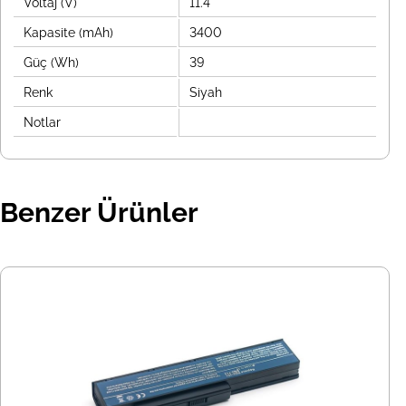
Voltaj (V)
11.4
Kapasite (mAh)
3400
Güç (Wh)
39
Renk
Siyah
Notlar
Benzer Ürünler