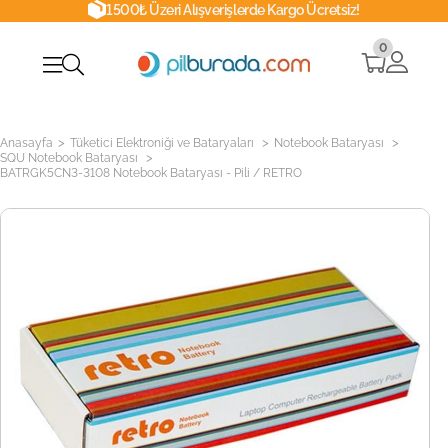
1500₺ Üzeri Alışverişlerde Kargo Ücretsiz!
0
>
>
>
Anasayfa
Tüketici Elektroniği ve Bataryaları
Notebook Bataryası
>
SQU Notebook Bataryası
BATRGK5CN3-3108 Notebook Bataryası - Pili / RETRO