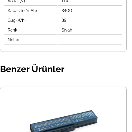
Voltaj (V)
11.4
Kapasite (mAh)
3400
Güç (Wh)
39
Renk
Siyah
Notlar
Benzer Ürünler