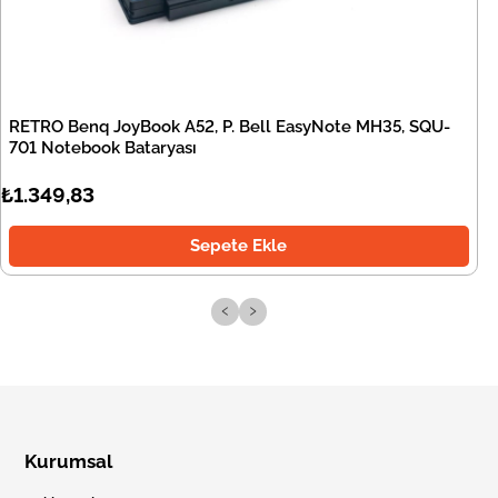
RETRO Benq JoyBook A52, P. Bell EasyNote MH35, SQU-
701 Notebook Bataryası
₺1.349,83
Sepete Ekle
‹
›
Kurumsal