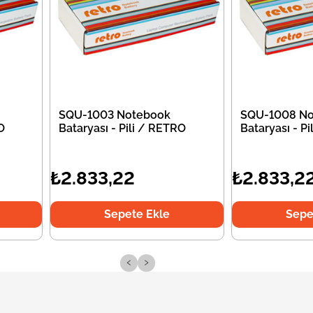
SQU-1003 Notebook
SQU-1008 No
O
Bataryası - Pili / RETRO
Bataryası - P
₺2.833,22
₺2.833,2
Sepete Ekle
Sepe
‹
›