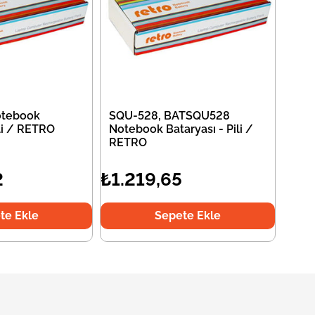
tebook
SQU-528, BATSQU528
ili / RETRO
Notebook Bataryası - Pili /
RETRO
2
₺1.219,65
te Ekle
Sepete Ekle