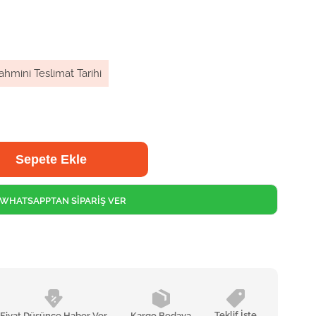
ahmini Teslimat Tarihi
WHATSAPPTAN SİPARİŞ VER
Teklif İste
Fiyat Düşünce Haber Ver
Kargo Bedava