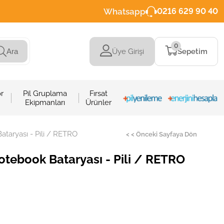
Whatsapp
0216 629 90 40
0
Üye Girişi
Sepetim
Ara
r
Pil Gruplama
Fırsat
Ekipmanları
Ürünler
aryası - Pili / RETRO
< < Önceki Sayfaya Dön
ebook Bataryası - Pili / RETRO