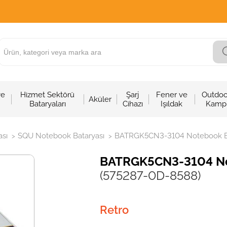
ve
Hizmet Sektörü
Şarj
Fener ve
Outdoo
Aküler
Bataryaları
Cihazı
Işıldak
Kamp
sı
SQU Notebook Bataryası
BATRGK5CN3-3104 Notebook Bat
>
>
BATRGK5CN3-3104 Not
(575287-0D-8588)
Retro