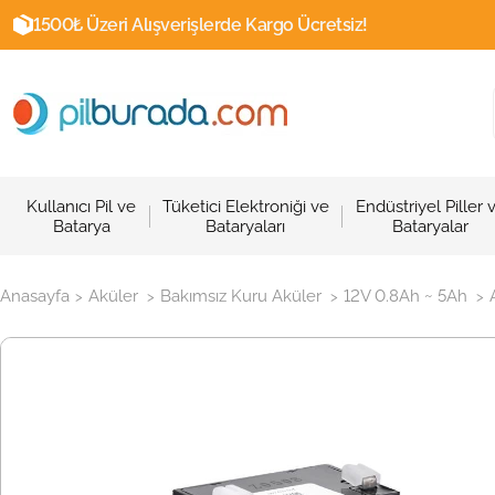
1500₺ Üzeri Alışverişlerde Kargo Ücretsiz!
Kullanıcı Pil ve
Tüketici Elektroniği ve
Endüstriyel Piller 
Batarya
Bataryaları
Bataryalar
Anasayfa
Aküler
Bakımsız Kuru Aküler
12V 0.8Ah ~ 5Ah
>
>
>
>