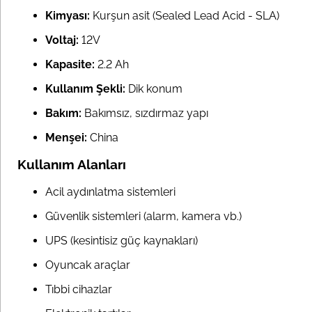
Kimyası:
Kurşun asit (Sealed Lead Acid - SLA)
Voltaj:
12V
Kapasite:
2.2 Ah
Kullanım Şekli:
Dik konum
Bakım:
Bakımsız, sızdırmaz yapı
Menşei:
China
Kullanım Alanları
Acil aydınlatma sistemleri
Güvenlik sistemleri (alarm, kamera vb.)
UPS (kesintisiz güç kaynakları)
Oyuncak araçlar
Tıbbi cihazlar