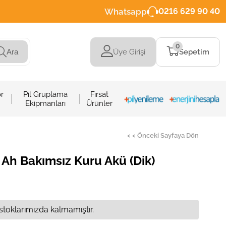
Whatsapp
0216 629 90 40
0
Üye Girişi
Sepetim
Ara
r
Pil Gruplama
Fırsat
Ekipmanları
Ürünler
< < Önceki Sayfaya Dön
 Ah Bakımsız Kuru Akü (Dik)
stoklarımızda kalmamıştır.