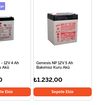
rgo
 - 12V 4 Ah
Genesis NP 12V 5 Ah
u Akü
Bakımsız Kuru Akü
0
₺1.232,00
te Ekle
Sepete Ekle