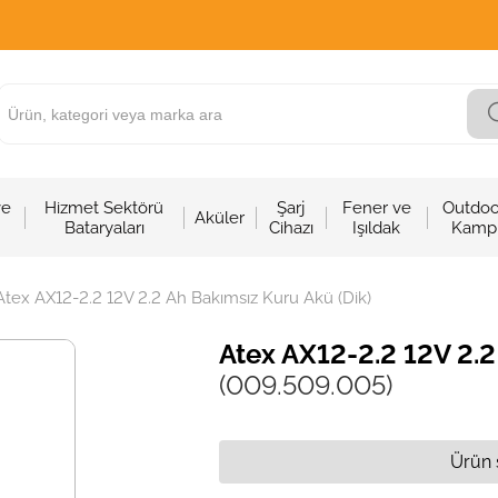
ve
Hizmet Sektörü
Şarj
Fener ve
Outdoo
Aküler
Bataryaları
Cihazı
Işıldak
Kamp
Atex AX12-2.2 12V 2.2 Ah Bakımsız Kuru Akü (Dik)
Atex AX12-2.2 12V 2.2
(009.509.005)
Ürün 