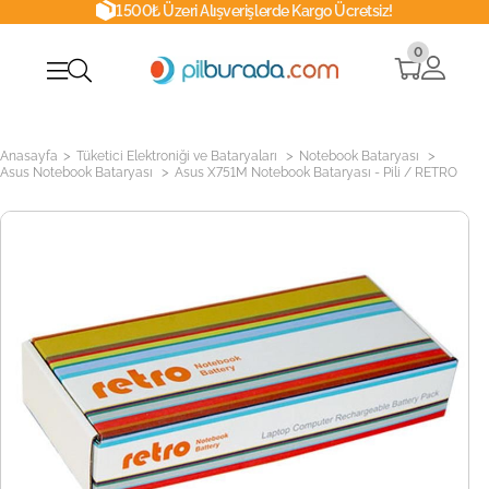
1500₺ Üzeri Alışverişlerde Kargo Ücretsiz!
0
>
>
>
Anasayfa
Tüketici Elektroniği ve Bataryaları
Notebook Bataryası
>
Asus Notebook Bataryası
Asus X751M Notebook Bataryası - Pili / RETRO