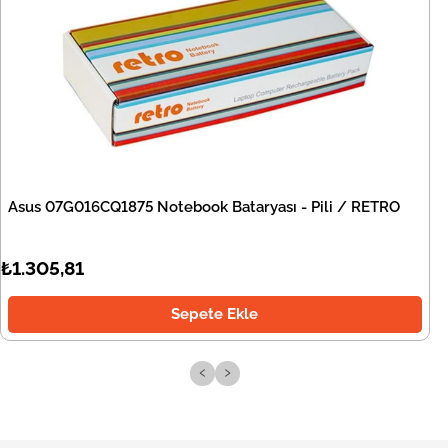
Asus 07G016CQ1875 Notebook Bataryası - Pili / RETRO
₺1.305,81
Sepete Ekle
‹
›