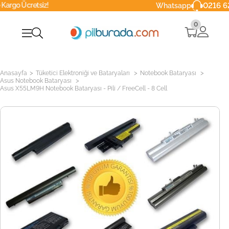
tsiz!
0216 629 90 40
Whatsapp
0
>
>
>
Anasayfa
Tüketici Elektroniği ve Bataryaları
Notebook Bataryası
>
Asus Notebook Bataryası
Asus X55LM9H Notebook Bataryası - Pili / FreeCell - 8 Cell