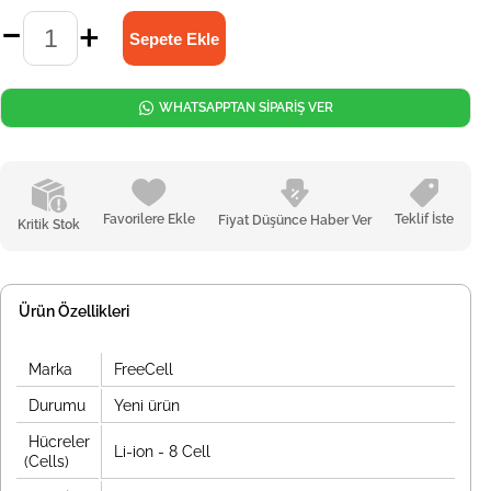
WHATSAPPTAN SİPARİŞ VER
Favorilere Ekle
Teklif İste
Fiyat Düşünce Haber Ver
Kritik Stok
Ürün Özellikleri
Marka
FreeCell
Durumu
Yeni ürün
Hücreler
Li-ion - 8 Cell
(Cells)