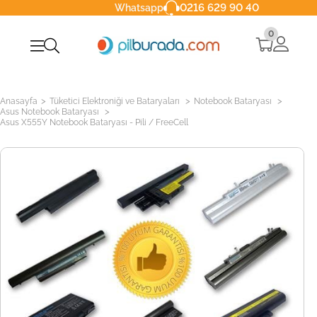
0216 629 90 40
Whatsapp
0
>
>
>
Anasayfa
Tüketici Elektroniği ve Bataryaları
Notebook Bataryası
>
Asus Notebook Bataryası
Asus X555Y Notebook Bataryası - Pili / FreeCell