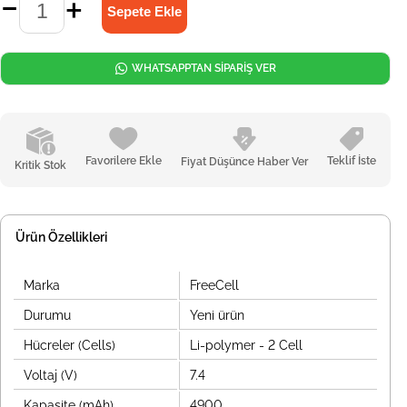
WHATSAPPTAN SİPARİŞ VER
Favorilere Ekle
Teklif İste
Fiyat Düşünce Haber Ver
Kritik Stok
Ürün Özellikleri
Marka
FreeCell
Durumu
Yeni ürün
Hücreler (Cells)
Li-polymer - 2 Cell
Voltaj (V)
7.4
Kapasite (mAh)
4900