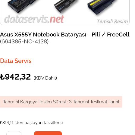
Asus X555Y Notebook Bataryası - Pili / FreeCell
(694385-NC-4128)
Data Servis
₺942,32
(KDV Dahil)
Tahmini Kargoya Teslim Süresi
:
3 Tahmini Teslimat Tarihi
₺314,11
'den başlayan taksitlerle