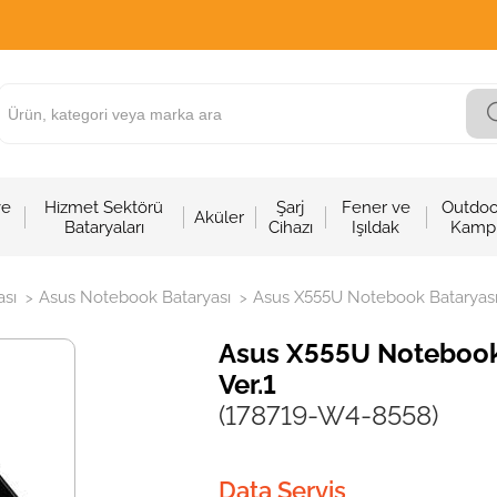
ve
Hizmet Sektörü
Şarj
Fener ve
Outdoo
Aküler
Bataryaları
Cihazı
Işıldak
Kamp
sı
Asus Notebook Bataryası
Asus X555U Notebook Bataryası -
>
>
Asus X555U Notebook 
Ver.1
(178719-W4-8558)
Data Servis