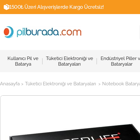
1500₺ Üzeri Alışverişlerde Kargo Ücretsiz!
Kullanıcı Pil ve
Tüketici Elektroniği ve
Endüstriyel Piller 
Batarya
Bataryaları
Bataryalar
Anasayfa
Tüketici Elektroniği ve Bataryaları
Notebook Batarya
>
>