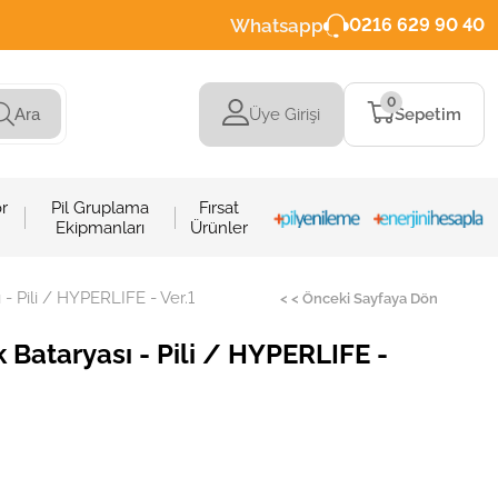
Whatsapp
0216 629 90 40
0
Üye Girişi
Sepetim
Ara
r
Pil Gruplama
Fırsat
Ekipmanları
Ürünler
 Pili / HYPERLIFE - Ver.1
< < Önceki Sayfaya Dön
Bataryası - Pili / HYPERLIFE -