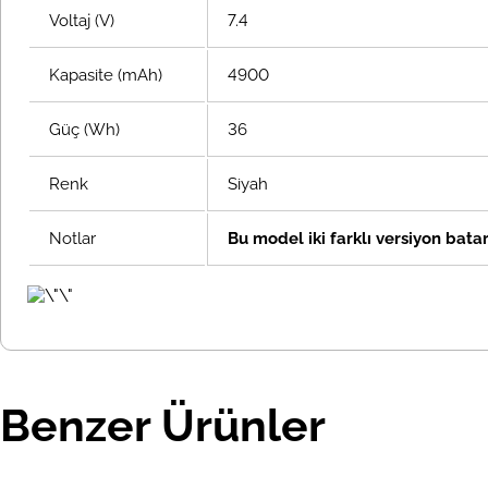
Voltaj (V)
7.4
Kapasite (mAh)
4900
Güç (Wh)
36
Renk
Siyah
Notlar
Bu model iki farklı versiyon batary
Benzer Ürünler