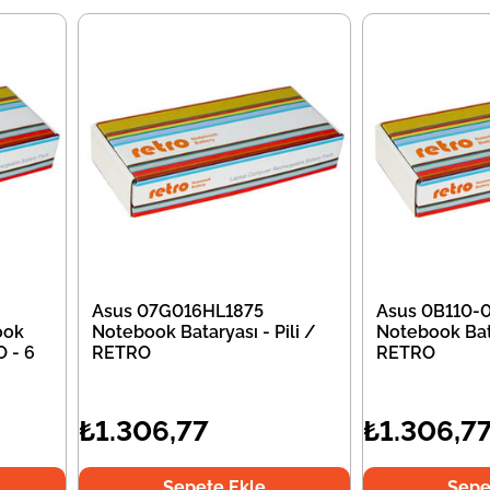
Asus 07G016HL1875
Asus 0B110
ook
Notebook Bataryası - Pili /
Notebook Bata
O - 6
RETRO
RETRO
₺1.306,77
₺1.306,7
Sepete Ekle
Sepe