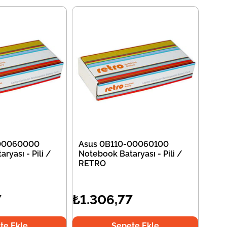
-00060000
Asus 0B110-00060100
ryası - Pili /
Notebook Bataryası - Pili /
RETRO
7
₺1.306,77
te Ekle
Sepete Ekle