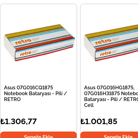
Asus 07G016CQ1875
Asus 07G016HG1875,
Notebook Bataryası - Pili /
07G016H31875 Noteb
RETRO
Bataryası - Pili / RETR
Cell
₺1.306,77
₺1.001,85
Sepete Ekle
Sepete Ekle