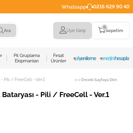
Whatsapp
0216 629 90 40
0
Üye Girişi
Sepetim
Ara
r
Pil Gruplama
Fırsat
Ekipmanları
Ürünler
Pili / FreeCell - Ver.1
< < Önceki Sayfaya Dön
taryası - Pili / FreeCell - Ver.1