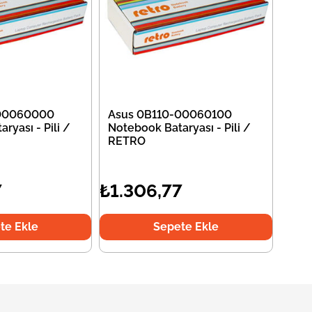
-00060000
Asus 0B110-00060100
ryası - Pili /
Notebook Bataryası - Pili /
RETRO
7
₺1.306,77
te Ekle
Sepete Ekle