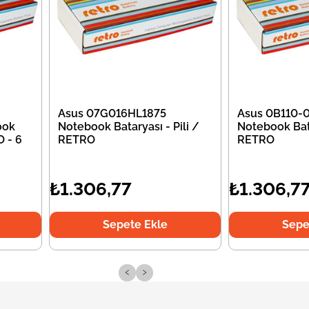
Asus 07G016HL1875
Asus 0B110
ook
Notebook Bataryası - Pili /
Notebook Bata
O - 6
RETRO
RETRO
₺1.306,77
₺1.306,7
Sepete Ekle
Sepe
‹
›