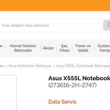
ve
Hizmet Sektörü
Şarj
Fener ve
Outdoo
Aküler
Bataryaları
Cihazı
Işıldak
Kamp
sı
Asus Notebook Bataryası
Asus X555L Notebook Bataryası - 
>
>
Asus X555L Notebook Ba
(273616-2H-2747)
Data Servis