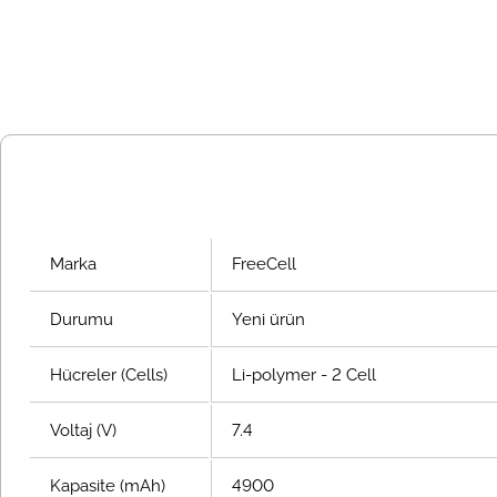
Marka
FreeCell
Durumu
Yeni ürün
Hücreler (Cells)
Li-polymer - 2 Cell
Voltaj (V)
7.4
Kapasite (mAh)
4900