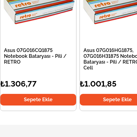
Asus 07G016CQ1875
Asus 07G016HG1875,
Notebook Bataryası - Pili /
07G016H31875 Noteb
RETRO
Bataryası - Pili / RETR
Cell
₺1.306,77
₺1.001,85
Sepete Ekle
Sepete Ekle