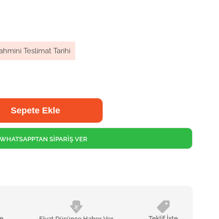
ahmini Teslimat Tarihi
WHATSAPPTAN SİPARİŞ VER
le
Teklif İste
Fiyat Düşünce Haber Ver