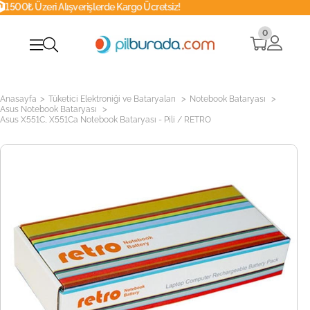
şverişlerde Kargo Ücretsiz!
Whatsapp
0
>
>
>
Anasayfa
Tüketici Elektroniği ve Bataryaları
Notebook Bataryası
>
Asus Notebook Bataryası
Asus X551C, X551Ca Notebook Bataryası - Pili / RETRO