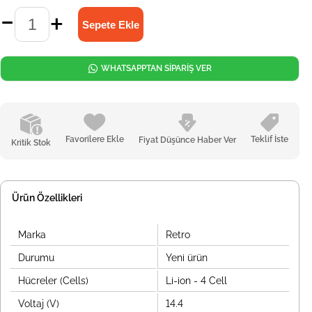
WHATSAPPTAN SİPARİŞ VER
Favorilere Ekle
Teklif İste
Fiyat Düşünce Haber Ver
Kritik Stok
Ürün Özellikleri
Marka
Retro
Durumu
Yeni ürün
Hücreler (Cells)
Li-ion - 4 Cell
Voltaj (V)
14.4