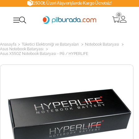
1500₺ Üzeri Alışverişlerde Kargo Ücretsiz!
0
>
>
>
Anasayfa
Tüketici Elektroniği ve Bataryaları
Notebook Bataryası
>
Asus Notebook Bataryası
Asus X550Z Notebook Bataryası - Pili / HYPERLIFE