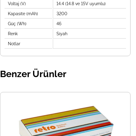
Voltaj (V)
14.4 (14.8 ve 15V uyumlu)
Kapasite (mAh)
3200
Güç (Wh)
46
Renk
Siyah
Notlar
Benzer Ürünler