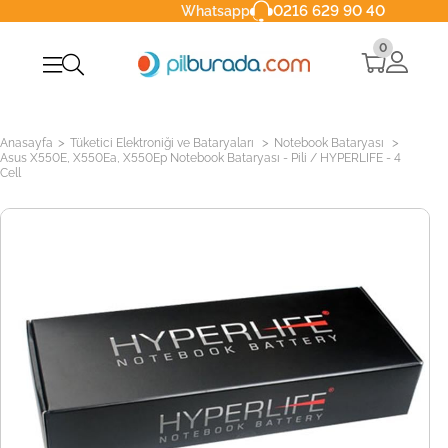
0216 629 90 40
Whatsapp
0
>
>
>
Anasayfa
Tüketici Elektroniği ve Bataryaları
Notebook Bataryası
Asus X550E, X550Ea, X550Ep Notebook Bataryası - Pili / HYPERLIFE - 4
Cell