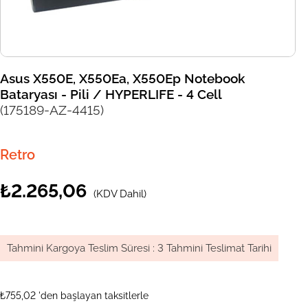
Asus X550E, X550Ea, X550Ep Notebook
Bataryası - Pili / HYPERLIFE - 4 Cell
(175189-AZ-4415)
Retro
₺2.265,06
(KDV Dahil)
Tahmini Kargoya Teslim Süresi
:
3 Tahmini Teslimat Tarihi
₺755,02
'den başlayan taksitlerle