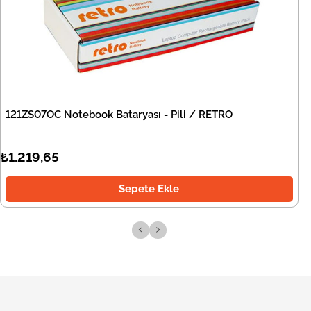
121ZS07OC Notebook Bataryası - Pili / RETRO
₺1.219,65
Sepete Ekle
‹
›