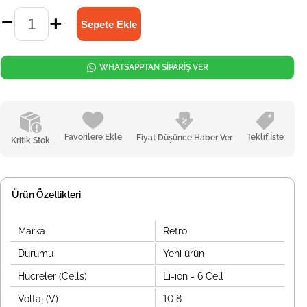
WHATSAPPTAN SİPARİŞ VER
Favorilere Ekle
Teklif İste
Fiyat Düşünce Haber Ver
Kritik Stok
Ürün Özellikleri
Marka
Retro
Durumu
Yeni ürün
Hücreler (Cells)
Li-ion - 6 Cell
Voltaj (V)
10.8