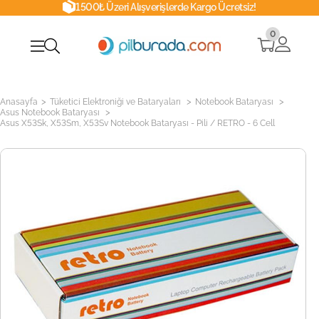
1500₺ Üzeri Alışverişlerde Kargo Ücretsiz!
0
>
>
>
Anasayfa
Tüketici Elektroniği ve Bataryaları
Notebook Bataryası
>
Asus Notebook Bataryası
Asus X53Sk, X53Sm, X53Sv Notebook Bataryası - Pili / RETRO - 6 Cell