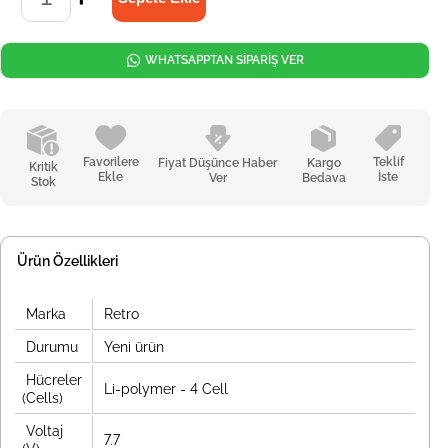
WHATSAPPTAN SİPARİŞ VER
Favorilere
Teklif
Fiyat Düşünce Haber
Kargo
Kritik
Ekle
İste
Ver
Bedava
Stok
Ürün Özellikleri
Marka
Retro
Durumu
Yeni ürün
Hücreler
Li-polymer - 4 Cell
(Cells)
Voltaj
7.7