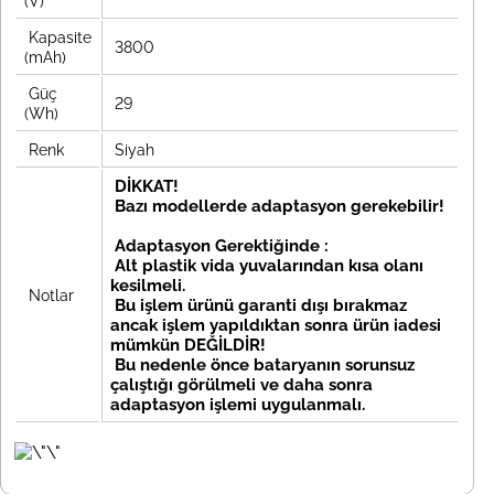
(V)
Kapasite
3800
(mAh)
Güç
29
(Wh)
Renk
Siyah
DİKKAT!
Bazı modellerde adaptasyon gerekebilir!
Adaptasyon Gerektiğinde :
Alt plastik vida yuvalarından kısa olanı
kesilmeli.
Notlar
Bu işlem ürünü garanti dışı bırakmaz
ancak işlem yapıldıktan sonra ürün iadesi
mümkün DEĞİLDİR!
Bu nedenle önce bataryanın sorunsuz
çalıştığı görülmeli ve daha sonra
adaptasyon işlemi uygulanmalı.