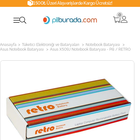
1500₺ Üzeri Alışverişlerde Kargo Ücretsiz!
0
>
>
>
Anasayfa
Tüketici Elektroniği ve Bataryaları
Notebook Bataryası
>
Asus Notebook Bataryası
Asus X509J Notebook Bataryası - Pili / RETRO