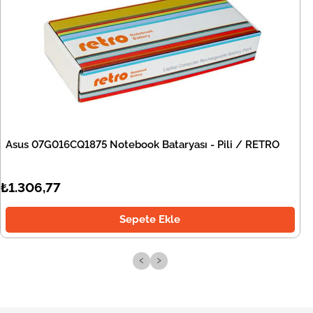
Asus 07G016CQ1875 Notebook Bataryası - Pili / RETRO
₺1.306,77
Sepete Ekle
‹
›