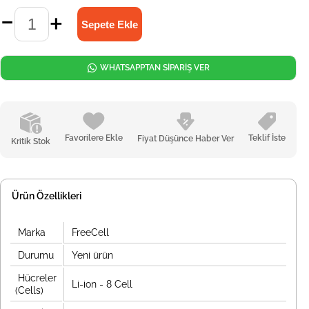
WHATSAPPTAN SİPARİŞ VER
Favorilere Ekle
Teklif İste
Fiyat Düşünce Haber Ver
Kritik Stok
Ürün Özellikleri
Marka
FreeCell
Durumu
Yeni ürün
Hücreler
Li-ion - 8 Cell
(Cells)