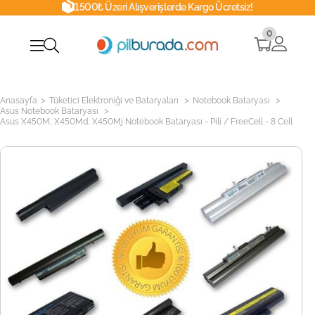
1500₺ Üzeri Alışverişlerde Kargo Ücretsiz!
0
>
>
>
Anasayfa
Tüketici Elektroniği ve Bataryaları
Notebook Bataryası
>
Asus Notebook Bataryası
Asus X450M, X450Md, X450Mj Notebook Bataryası - Pili / FreeCell - 8 Cell