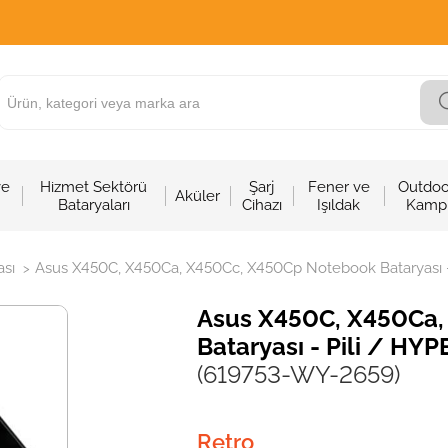
ve
Hizmet Sektörü
Şarj
Fener ve
Outdoo
Aküler
Bataryaları
Cihazı
Işıldak
Kamp
sı
Asus X450C, X450Ca, X450Cc, X450Cp Notebook Bataryası - 
>
Asus X450C, X450Ca
Bataryası - Pili / HYP
(619753-WY-2659)
Retro