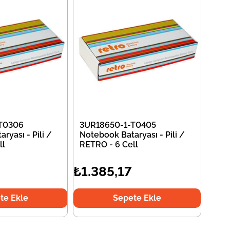
T0306
3UR18650-1-T0405
ryası - Pili /
Notebook Bataryası - Pili /
ll
RETRO - 6 Cell
₺1.385,17
te Ekle
Sepete Ekle