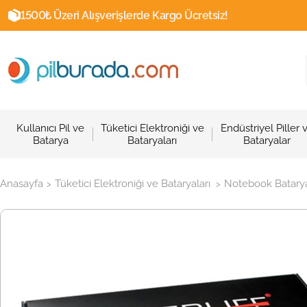
1500₺ Üzeri Alışverişlerde Kargo Ücretsiz!
Kullanıcı Pil ve
Tüketici Elektroniği ve
Endüstriyel Piller 
Batarya
Bataryaları
Bataryalar
Anasayfa
Tüketici Elektroniği ve Bataryaları
Notebook Batarya
>
>