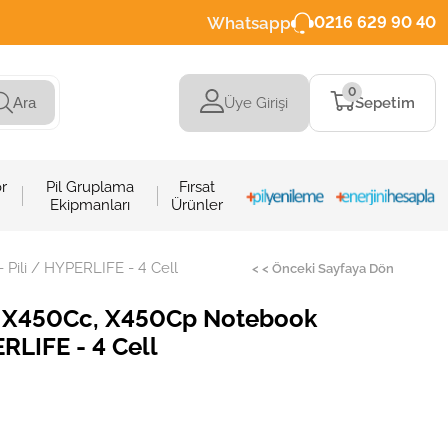
Whatsapp
0216 629 90 40
0
Üye Girişi
Sepetim
Ara
r
Pil Gruplama
Fırsat
Ekipmanları
Ürünler
Pili / HYPERLIFE - 4 Cell
< < Önceki Sayfaya Dön
, X450Cc, X450Cp Notebook
ERLIFE - 4 Cell