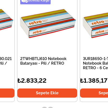
Ücretsiz Kargo
30.021
2TWHBTLI610 Notebook
3UR18650-1-
li /
Bataryası - Pili / RETRO
Notebook Bata
RETRO - 6 Ce
₺2.833,22
₺1.385,17
Sepete Ekle
Sepe