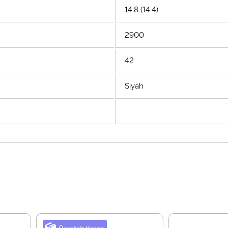
14.8 (14.4)
2900
42
Siyah