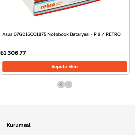
Asus 07G016CQ1875 Notebook Bataryası - Pili / RETRO
₺1.306,77
Sepete Ekle
‹
›
Kurumsal