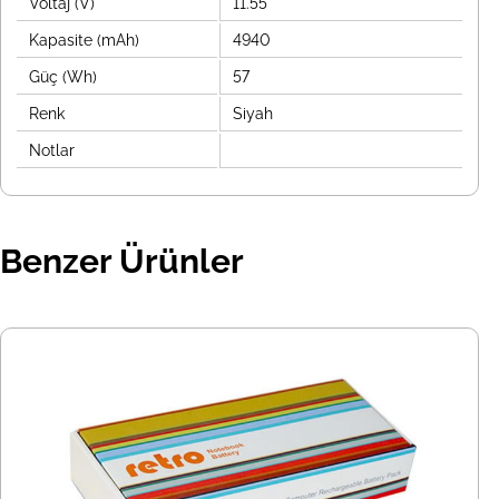
Voltaj (V)
11.55
Kapasite (mAh)
4940
Güç (Wh)
57
Renk
Siyah
Notlar
Benzer Ürünler