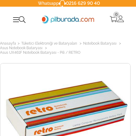
0216 629 90 40
Whatsapp
0
>
>
>
Anasayfa
Tüketici Elektroniği ve Bataryaları
Notebook Bataryası
>
Asus Notebook Bataryası
Asus UX461F Notebook Bataryası - Pili / RETRO