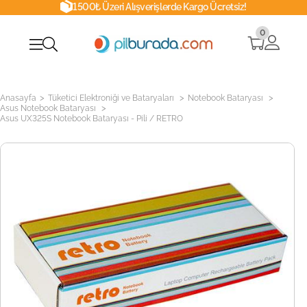
1500₺ Üzeri Alışverişlerde Kargo Ücretsiz!
0
>
>
>
Anasayfa
Tüketici Elektroniği ve Bataryaları
Notebook Bataryası
>
Asus Notebook Bataryası
Asus UX325S Notebook Bataryası - Pili / RETRO