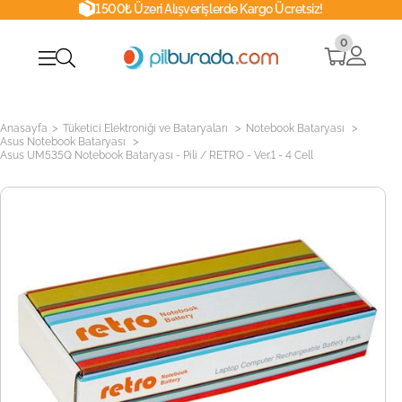
1500₺ Üzeri Alışverişlerde Kargo Ücretsiz!
0
>
>
>
Anasayfa
Tüketici Elektroniği ve Bataryaları
Notebook Bataryası
>
Asus Notebook Bataryası
Asus UM535Q Notebook Bataryası - Pili / RETRO - Ver.1 - 4 Cell